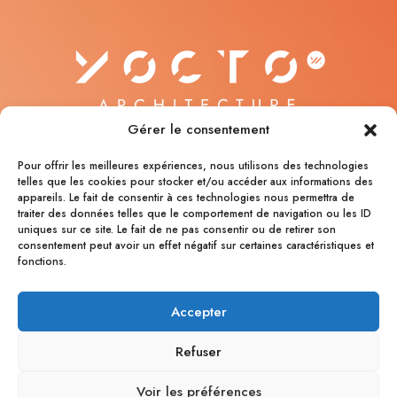
Gérer le consentement
Pour offrir les meilleures expériences, nous utilisons des technologies
Architectes associés
telles que les cookies pour stocker et/ou accéder aux informations des
1 rue du prieuré 87230 LES CARS
appareils. Le fait de consentir à ces technologies nous permettra de
traiter des données telles que le comportement de navigation ou les ID
uniques sur ce site. Le fait de ne pas consentir ou de retirer son
contact@yocto.archi
consentement peut avoir un effet négatif sur certaines caractéristiques et
yocto.archi
fonctions.
Linkedin
Accepter
Société inscrite à l’Ordre des Architectes
de
Nouvelle-Aquitaine
Refuser
Voir les préférences